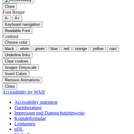
Close
Font Resize
A-
A+
Keyboard navigation
Readable Font
Contrast
Choose color
black
white
green
blue
red
orange
yellow
navi
Underline links
Clear cookies
Images Greyscale
Invert Colors
Remove Animations
Close
Accessibility by WAH
Accessibility statement
Darmberatung
Impressum und Datenschutzhinweise
Kontaktformular
Leistungen
pDL